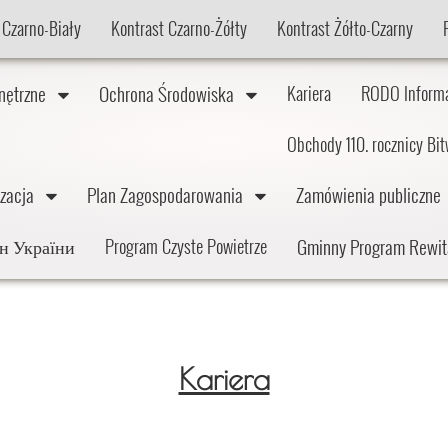
 Czarno-Biały
Kontrast Czarno-Żółty
Kontrast Żółto-Czarny
wnętrzne
Ochrona Środowiska
Kariera
RODO Inform
Obchody 110. rocznicy Bi
lizacja
Plan Zagospodarowania
Zamówienia publiczn
Gminny Program Rewit
дян України
Program Czyste Powietrze
Kariera