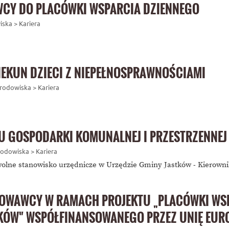
CY DO PLACÓWKI WSPARCIA DZIENNEGO
iska > Kariera
IEKUN DZIECI Z NIEPEŁNOSPRAWNOŚCIAMI
Środowiska > Kariera
TU GOSPODARKI KOMUNALNEJ I PRZESTRZENNEJ
Środowiska > Kariera
wolne stanowisko urzędnicze w Urzędzie Gminy Jastków - Kierowni
OWAWCY W RAMACH PROJEKTU „PLACÓWKI WSPA
TKÓW" WSPÓŁFINANSOWANEGO PRZEZ UNIĘ EUR