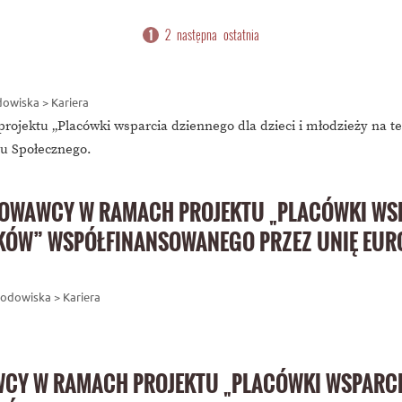
2
następna
ostatnia
1
odowiska > Kariera
ojektu „Placówki wsparcia dziennego dla dzieci i młodzieży na 
u Społecznego.
OWAWCY W RAMACH PROJEKTU „PLACÓWKI WSPA
TKÓW” WSPÓŁFINANSOWANEGO PRZEZ UNIĘ EUR
Środowiska > Kariera
Y W RAMACH PROJEKTU „PLACÓWKI WSPARCIA 