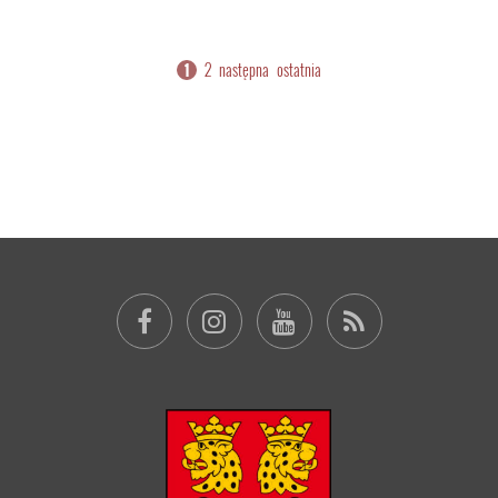
2
następna
ostatnia
1