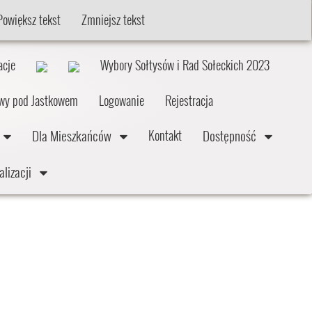
Powiększ tekst
Zmniejsz tekst
acje
Wybory Sołtysów i Rad Sołeckich 2023
twy pod Jastkowem
Logowanie
Rejestracja
e
Dla Mieszkańców
Dostępność
Kontakt
alizacji