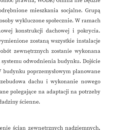
a pomoc prawna, WODR) Gmina nie będzie
odrębnione mieszkania socjalne. Grupą
 osoby wykluczone społecznie. W ramach
j konstrukcji dachowej i pokrycia.
ymienione zostaną wszystkie instalacje
robót zewnętrznych zostanie wykonana
a systemu odwodnienia budynku. Dojście
. W budynku poprzemysłowym planowane
 przebudowa dachu i wykonanie nowego
e polegające na adaptacji na potrzeby
ładziny ścienne.
enie ścian zewnętrznych nadziemnych,