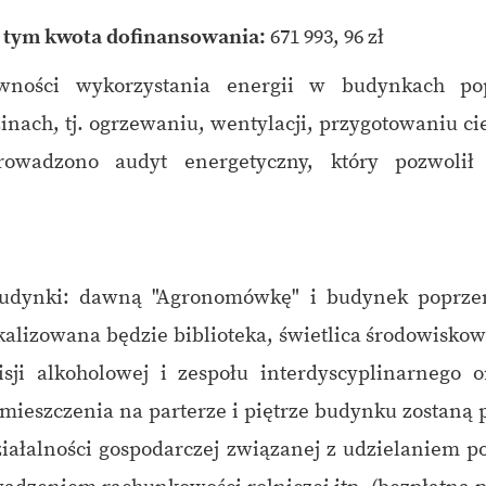
 tym kwota dofinansowania:
671 993, 96 zł
ności wykorzystania energii w budynkach popr
ach, tj. ogrzewaniu, wentylacji, przygotowaniu ci
prowadzono audyt energetyczny, który pozwoli
budynki: dawną "Agronomówkę" i budynek poprzem
lizowana będzie biblioteka, świetlica środowiskowa
sji alkoholowej i zespołu interdyscyplinarnego
mieszczenia na parterze i piętrze budynku zostaną 
iałalności gospodarczej związanej z udzielaniem p