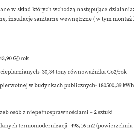
ne w skład których wchodzą następujące działania
zne, instalacje sanitarne wewnętrzne ( w tym montaż k
43,90 GJ/rok
 cieplarnianych- 30,34 tony równoważnika Co2/rok
i pierwotnej w budynkach publicznych- 180500,39 kWh
zeb osób z niepełnosprawnościami – 2 sztuki
anych termomodernizacji- 498,16 m2 (powierzchnia