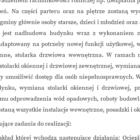
adzeniem rachunkowości rolniczej itp. (bezpłatn
ń. Na części parteru oraz na piętrze zostaną wy
miny głównie osoby starsze, dzieci i młodzież oraz
jest nadbudowa budynku wraz z wykonaniem nowe
 adaptowany na potrzeby nowej funkcji użytkowej, w
ienne, stolarka drzwiowa wewnętrzna. W ramach 
olarki okiennej i drzwiowej zewnętrznej, wymian
by umożliwić dostęp dla osób niepełnosprawnych
dynku, wymiana stolarki okiennej i drzwiowej,
mu odprowadzenia wód opadowych, roboty budowlan
taną wszystkie instalacje wewnętrzne, posadzki i ok
ące zadania do realizacji:
 której wchodzą następujące działania: Ociepl