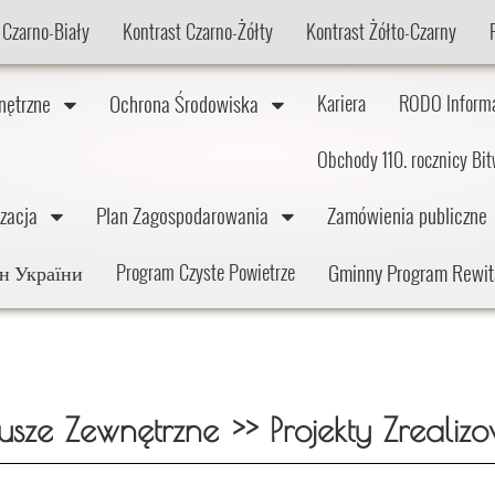
 Czarno-Biały
Kontrast Czarno-Żółty
Kontrast Żółto-Czarny
wnętrzne
Ochrona Środowiska
Kariera
RODO Inform
Obchody 110. rocznicy Bi
lizacja
Plan Zagospodarowania
Zamówienia publiczn
Gminny Program Rewit
дян України
Program Czyste Powietrze
usze Zewnętrzne >> Projekty Zrealiz