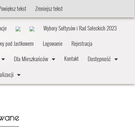
Powiększ tekst
Zmniejsz tekst
acje
Wybory Sołtysów i Rad Sołeckich 2023
twy pod Jastkowem
Logowanie
Rejestracja
e
Dla Mieszkańców
Dostępność
Kontakt
alizacji
owane