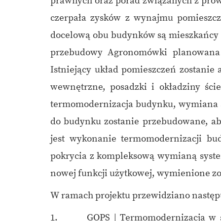
prawnych oraz porad związanych z prow
czerpała zysków z wynajmu pomieszcze
docelową obu budynków są mieszkańcy g
przebudowy Agronomówki planowana 
Istniejący układ pomieszczeń zostanie
wewnętrzne, posadzki i okładziny śc
termomodernizacja budynku, wymiana st
do budynku zostanie przebudowane, a
jest wykonanie termomodernizacji bu
pokrycia z kompleksową wymianą syste
nowej funkcji użytkowej, wymienione zos
W ramach projektu przewidziano następuj
1. GOPS | Termomodernizacja w skład