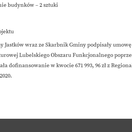
ie budynków – 2 sztuki
ojektu
iny Jastków wraz ze Skarbnik Gminy podpisały umow
ulturowej Lubelskiego Obszaru Funkcjonalnego poprze
mała dofinansowanie w kwocie 671 993, 96 zł z Regio
2020.