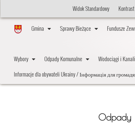
Widok Standardowy
Kontrast
Gmina
Sprawy Bieżące
Fundusze Ze
Wybory
Odpady Komunalne
Wodociągi i Kana
Informacje dla obywateli Ukrainy / Інформація для грома
Odpady K