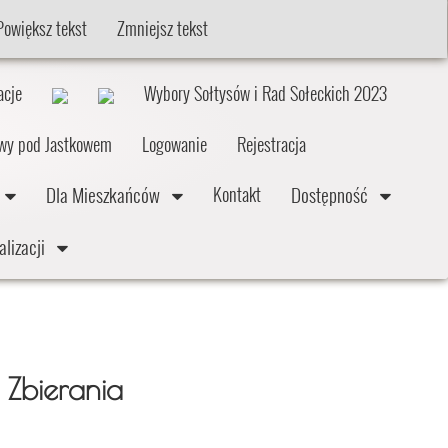
Powiększ tekst
Zmniejsz tekst
acje
Wybory Sołtysów i Rad Sołeckich 2023
twy pod Jastkowem
Logowanie
Rejestracja
e
Dla Mieszkańców
Dostępność
Kontakt
alizacji
Zbierania