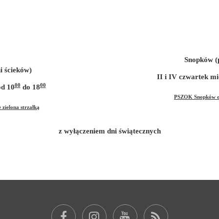
Snopków (p
i ścieków)
II i IV czwartek m
00
00
od 10
do 18
PSZOK Snopków ozn
zielona strzałką
z wyłączeniem dni świątecznych