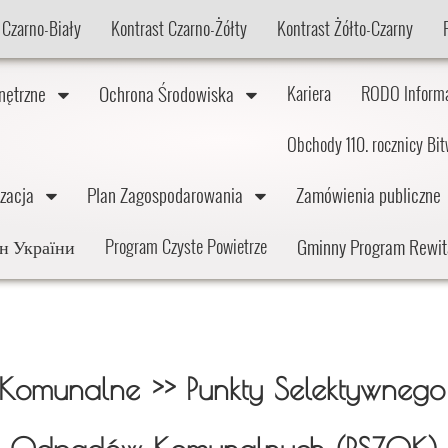
 Czarno-Biały
Kontrast Czarno-Żółty
Kontrast Żółto-Czarny
wnętrzne
Ochrona Środowiska
Kariera
RODO Inform
Obchody 110. rocznicy Bi
lizacja
Plan Zagospodarowania
Zamówienia publiczn
Gminny Program Rewit
дян України
Program Czyste Powietrze
omunalne >> Punkty Selektywnego 