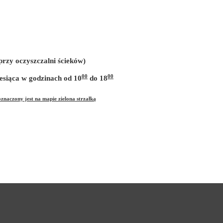
rzy oczyszczalni ścieków)
00
00
iesiąca w godzinach od 10
do 18
aczony jest na mapie zielona strzałką