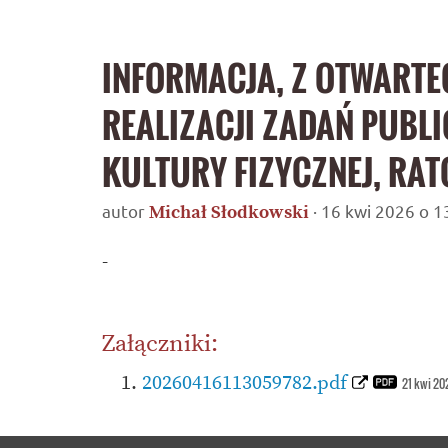
INFORMACJA, Z OTWART
REALIZACJI ZADAŃ PUBL
KULTURY FIZYCZNEJ, RA
autor
· 16 kwi 2026 o 1
Michał Słodkowski
-
Załączniki:
20260416113059782.pdf
21 kwi 20