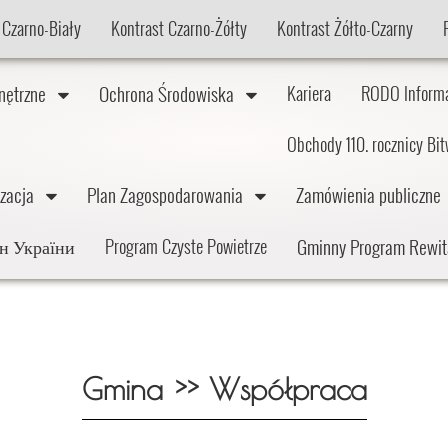
 Czarno-Biały
Kontrast Czarno-Żółty
Kontrast Żółto-Czarny
wnętrzne
Ochrona Środowiska
Kariera
RODO Inform
Obchody 110. rocznicy Bi
lizacja
Plan Zagospodarowania
Zamówienia publiczn
Gminny Program Rewit
дян України
Program Czyste Powietrze
Gmina >> Współpraca