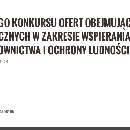
EGO KONKURSU OFERT OBEJMUJĄ
ICZNYCH W ZAKRESIE WSPIERANI
TOWNICTWA I OCHRONY LUDNOŚCI
3:03
26 — 204 KB