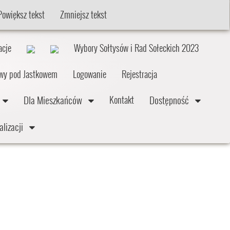
Powiększ tekst
Zmniejsz tekst
acje
Wybory Sołtysów i Rad Sołeckich 2023
twy pod Jastkowem
Logowanie
Rejestracja
e
Dla Mieszkańców
Dostępność
Kontakt
alizacji